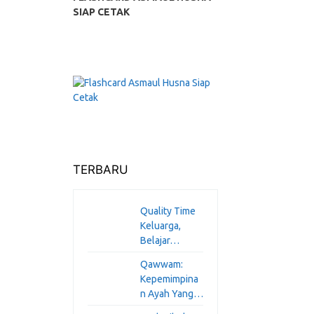
SIAP CETAK
TERBARU
Quality Time
an
Keluarga,
Belajar…
Qawwam:
Kepemimpina
n Ayah Yang…