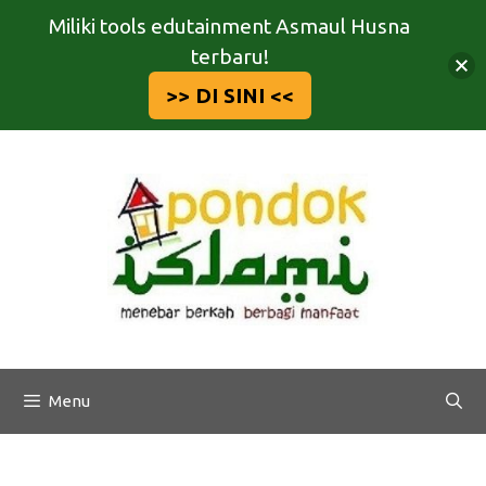
Miliki tools edutainment Asmaul Husna
terbaru!
>> DI SINI <<
Langsung
ke
isi
Menu