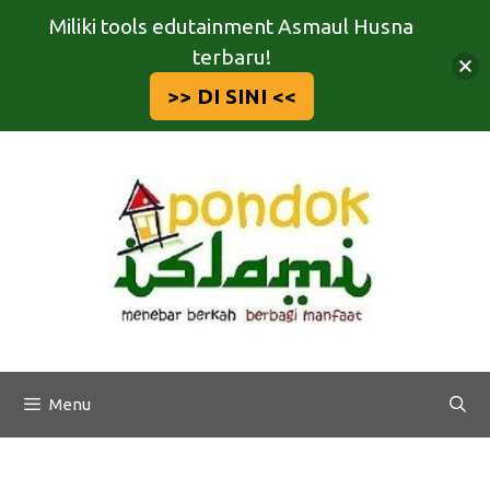
Miliki tools edutainment Asmaul Husna
terbaru!
>> DI SINI <<
Langsung
ke
isi
Menu