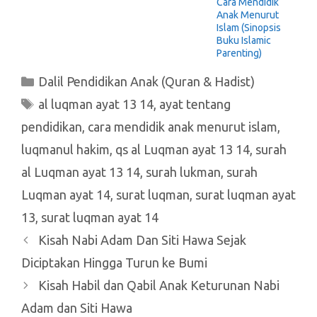
Cara Mendidik
Anak Menurut
Islam (Sinopsis
Buku Islamic
Parenting)
Kategori
Dalil Pendidikan Anak (Quran & Hadist)
Tag
al luqman ayat 13 14
,
ayat tentang
pendidikan
,
cara mendidik anak menurut islam
,
luqmanul hakim
,
qs al Luqman ayat 13 14
,
surah
al Luqman ayat 13 14
,
surah lukman
,
surah
Luqman ayat 14
,
surat luqman
,
surat luqman ayat
13
,
surat luqman ayat 14
Kisah Nabi Adam Dan Siti Hawa Sejak
Diciptakan Hingga Turun ke Bumi
Kisah Habil dan Qabil Anak Keturunan Nabi
Adam dan Siti Hawa