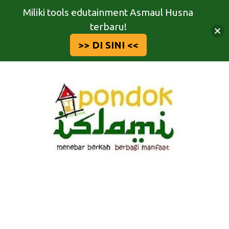
Miliki tools edutainment Asmaul Husna
terbaru!
>> DI SINI <<
Langsung
ke
isi