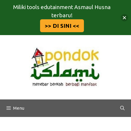
Miliki tools edutainment Asmaul Husna
terbaru!
>> DI SINI <<
Langsung
ke
isi
Menu