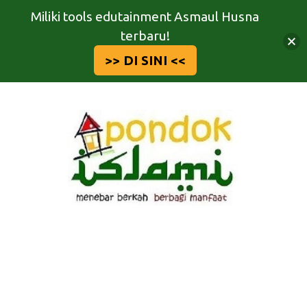
Miliki tools edutainment Asmaul Husna
terbaru!
>> DI SINI <<
Langsung
ke
isi