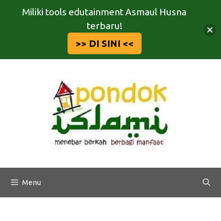
Miliki tools edutainment Asmaul Husna
terbaru!
>> DI SINI <<
Langsung
ke
isi
Menu