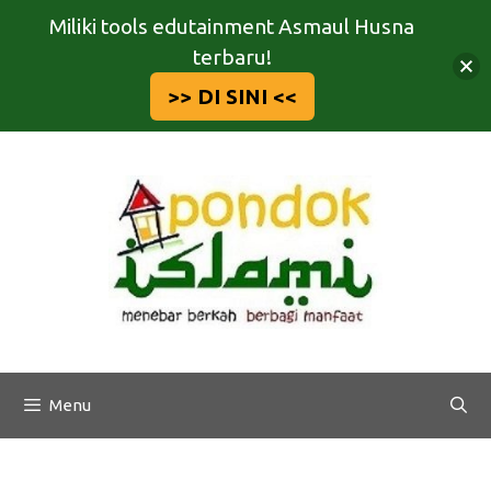
Miliki tools edutainment Asmaul Husna
terbaru!
>> DI SINI <<
Langsung
ke
isi
Menu