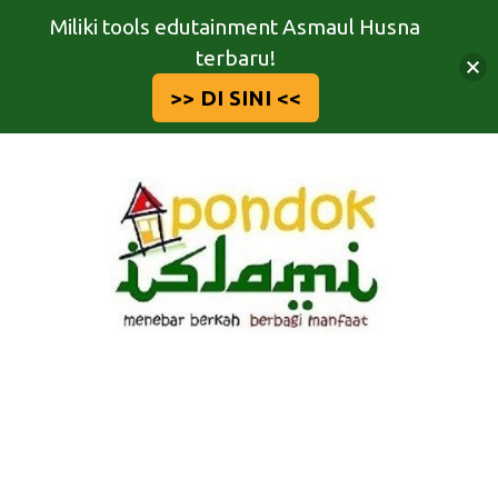
Miliki tools edutainment Asmaul Husna
terbaru!
>> DI SINI <<
Langsung
ke
isi