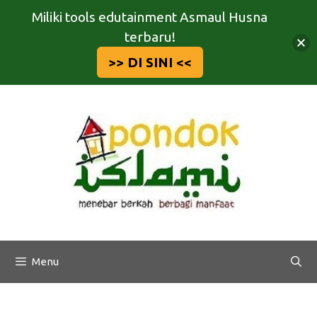
Miliki tools edutainment Asmaul Husna
terbaru!
>> DI SINI <<
Langsung
ke
isi
Menu