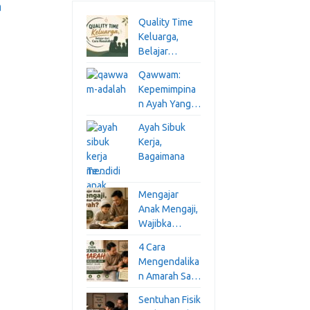
a
Quality Time
Keluarga,
Belajar…
Qawwam:
Kepemimpina
n Ayah Yang…
Ayah Sibuk
Kerja,
Bagaimana
Te…
Mengajar
Anak Mengaji,
Wajibka…
4 Cara
Mengendalika
n Amarah Sa…
Sentuhan Fisik