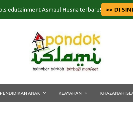
tools edutainment Asmaul Husna terbaru!
>> DI SINI
PENDIDIKAN ANAK
KEAYAHAN
KHAZANAH ISL