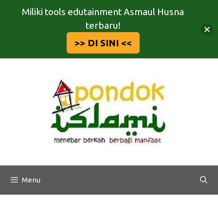
Miliki tools edutainment Asmaul Husna
terbaru!
>> DI SINI <<
Langsung
ke
isi
Menu