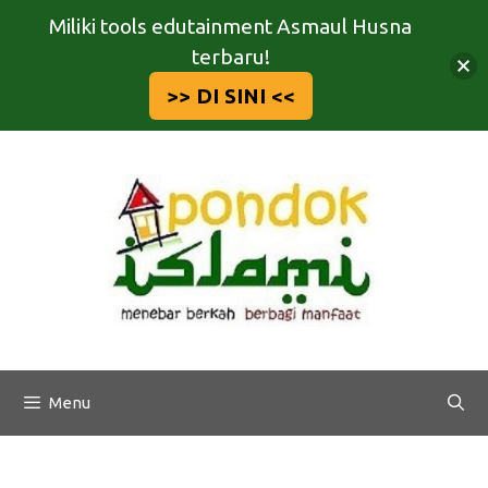
Miliki tools edutainment Asmaul Husna
terbaru!
>> DI SINI <<
Langsung
ke
isi
Menu