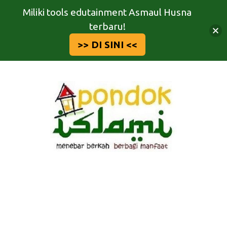
Miliki tools edutainment Asmaul Husna
terbaru!
>> DI SINI <<
Langsung
ke
isi