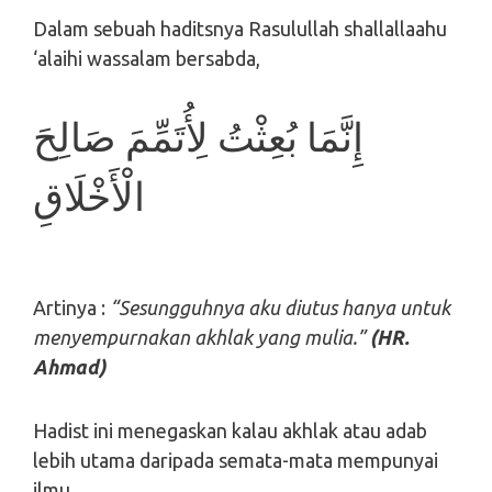
Dalam sebuah haditsnya Rasulullah shallallaahu
‘alaihi wassalam bersabda,
إِنَّمَا بُعِثْتُ لِأُتَمِّمَ صَالِحَ
الْأَخْلَاقِ
Artinya :
“Sesungguhnya aku diutus hanya untuk
menyempurnakan akhlak yang mulia.”
(HR.
Ahmad)
Hadist ini menegaskan kalau akhlak atau adab
lebih utama daripada semata-mata mempunyai
ilmu.