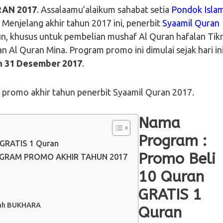
AN 2017
. Assalaamu’alaikum sahabat setia
Pondok Islam
Menjelang akhir tahun 2017 ini, penerbit
Syaamil Quran
, khusus untuk pembelian mushaf Al Quran hafalan Tikr
 Al Quran Mina. Program promo ini dimulai sejak hari ini
un 31 Desember 2017
.
m promo akhir tahun penerbit Syaamil Quran 2017.
Nama
Program :
 GRATIS 1 Quran
Promo Beli
OGRAM PROMO AKHIR TAHUN 2017
10 Quran
GRATIS 1
mah BUKHARA
Quran