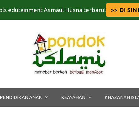
tools edutainment Asmaul Husna terbaru!
>> DI SINI
PENDIDIKAN ANAK
KEAYAHAN
KHAZANAH ISL