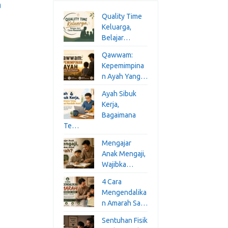
a
Quality Time
Keluarga,
Belajar…
Qawwam:
Kepemimpina
n Ayah Yang…
Ayah Sibuk
Kerja,
Bagaimana
Te…
Mengajar
Anak Mengaji,
Wajibka…
4 Cara
Mengendalika
n Amarah Sa…
Sentuhan Fisik