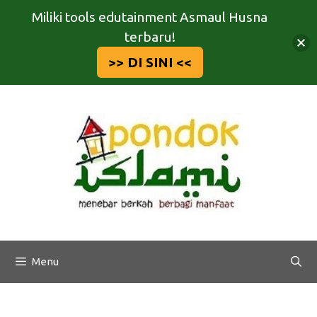
Miliki tools edutainment Asmaul Husna
terbaru!
>> DI SINI <<
Langsung
ke
isi
Menu