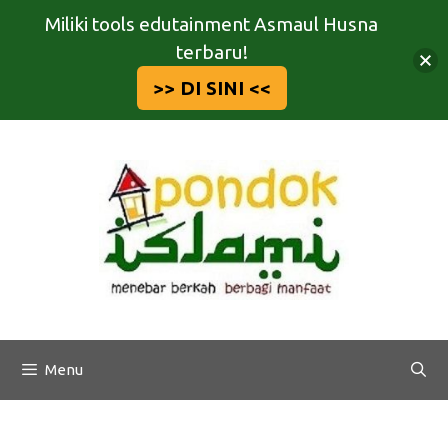
Miliki tools edutainment Asmaul Husna
terbaru!
>> DI SINI <<
Langsung
ke
isi
Menu