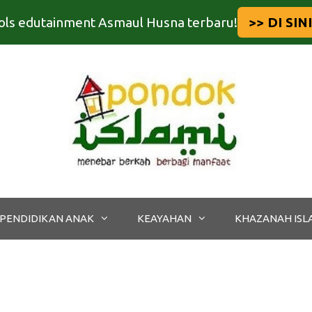
tools edutainment Asmaul Husna terbaru!
>> DI SINI
PENDIDIKAN ANAK
KEAYAHAN
KHAZANAH ISL