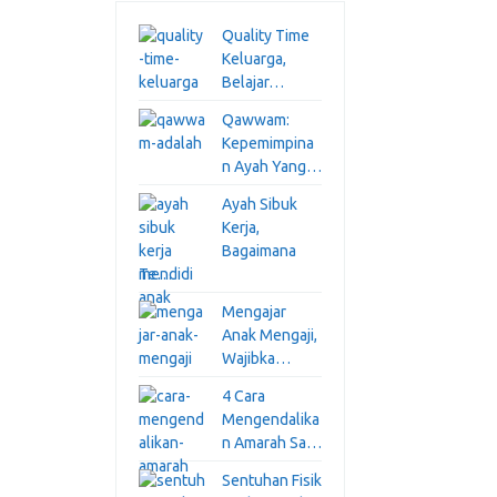
Quality Time
Keluarga,
Belajar…
Qawwam:
Kepemimpina
n Ayah Yang…
Ayah Sibuk
Kerja,
Bagaimana
Te…
Mengajar
Anak Mengaji,
Wajibka…
4 Cara
Mengendalika
n Amarah Sa…
Sentuhan Fisik