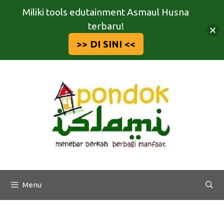
Miliki tools edutainment Asmaul Husna
terbaru!
>> DI SINI <<
Langsung
ke
isi
Menu