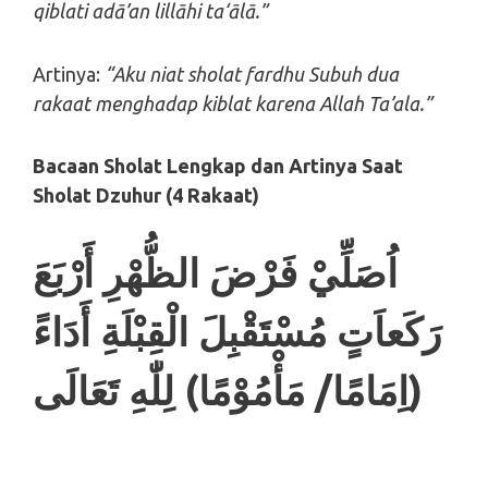
qiblati adā’an lillāhi ta‘ālā.”
Artinya:
“Aku niat sholat fardhu Subuh dua
rakaat menghadap kiblat karena Allah Ta’ala.”
Bacaan Sholat Lengkap dan Artinya
Saat
Sholat Dzuhur (4 Rakaat)
اُصَلِّيْ فَرْضَ الظُّهْرِ أَرْبَعَ
رَكَعاَتٍ مُسْتَقْبِلَ الْقِبْلَةِ أَدَاءً
(اِمَامًا/ مَأْمُوْمًا) لِلّٰهِ تَعَالَى