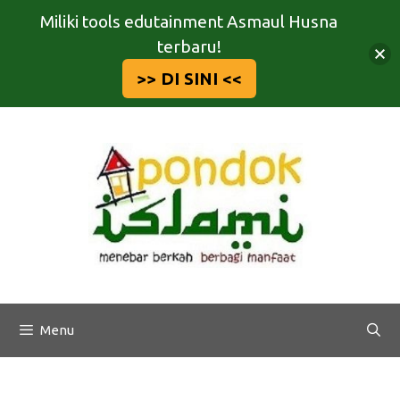
Miliki tools edutainment Asmaul Husna
terbaru!
>> DI SINI <<
Langsung
ke
isi
Menu