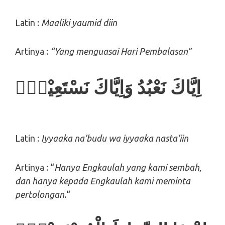
Latin :
Maaliki yaumid diin
Artinya :
“Yang menguasai Hari Pembalasan”
اِيَّاكَ نَعْبُدُ وَاِيَّاكَ نَسْتَعِيْنُۗ
Latin :
Iyyaaka na’budu wa iyyaaka nasta’iin
Artinya : “
Hanya
Engkaulah yang kami sembah,
dan hanya kepada
Engkaulah kami meminta
pertolongan.
“