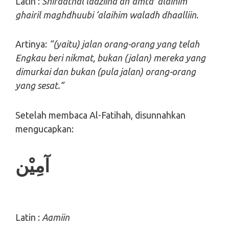
Latin :
Shiraathal ladziina anʼamta ‘alaihim
ghairil maghdhuubi ‘alaihim waladh dhaalliin.
Artinya:
“(yaitu) jalan orang-orang yang telah
Engkau beri nikmat, bukan (jalan) mereka yang
dimurkai dan bukan (pula jalan) orang-orang
yang sesat.”
Setelah membaca Al-Fatihah, disunnahkan
mengucapkan:
آمِيْن
Latin :
Aamiin