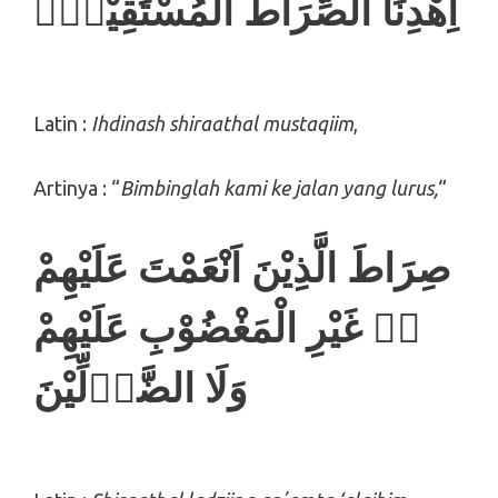
اِهْدِنَا الصِّرَاطَ الْمُسْتَقِيْمَۙ
Latin :
Ihdinash shiraathal mustaqiim
,
Artinya : “
Bimbinglah kami ke jalan yang lurus,
“
صِرَاطَ الَّذِيْنَ اَنْعَمْتَ عَلَيْهِمْ
ەۙ غَيْرِ الْمَغْضُوْبِ عَلَيْهِمْ
وَلَا الضَّاۤلِّيْنَ