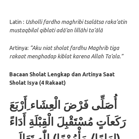
Latin :
Usholli fardho maghribi tsalātsa raka‘atin
mustaqbilal qiblati adā’an lillāhi ta‘ālā
Artinya:
“Aku niat sholat fardhu Maghrib tiga
rakaat menghadap kiblat karena Allah Ta’ala.”
Bacaan Sholat Lengkap dan Artinya
Saat
Sholat Isya (4 Rakaat)
أُصَلِّى فَرْضَ الْعِشَاء ِأَرْبَعَ
رَكَعاَتٍ مُسْتَقْبِلَ الْقِبْلَةِ أَدَاءً
(اِمَامًا/ مَأْمُوْمًا) لِلّٰهِ تَعَالَى