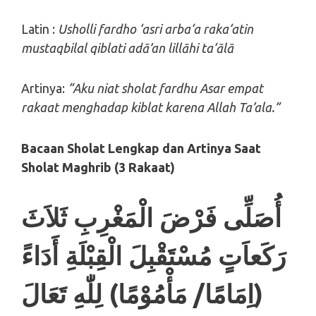
Latin :
Usholli fardho ‘asri arba‘a raka‘atin
mustaqbilal qiblati adā’an lillāhi ta‘ālā
Artinya:
“Aku niat sholat fardhu Asar empat
rakaat menghadap kiblat karena Allah Ta’ala.”
Bacaan Sholat Lengkap dan Artinya
Saat
Sholat Maghrib (3 Rakaat)
أُصَلِّى فَرْضَ الْمَغْرِبِ ثَلاَثَ
رَكَعاَتٍ مُسْتَقْبِلَ الْقِبْلَةِ أَدَاءً
(اِمَامًا/ مَأْمُوْمًا) لِلّٰهِ تَعَالَ