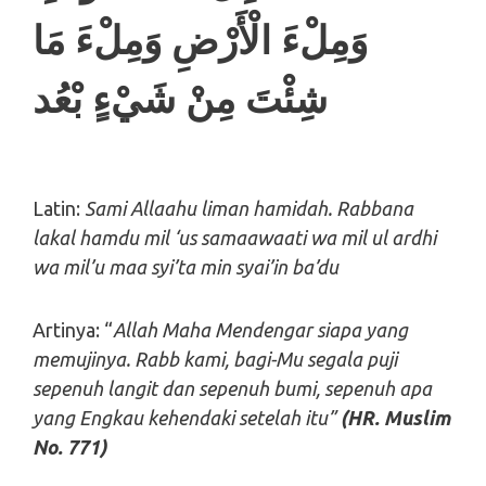
وَمِلْءَ الْأَرْضِ وَمِلْءَ مَا
شِئْتَ مِنْ شَيْءٍ
بْعُد
Latin:
Sami Allaahu liman hamidah. Rabbana
lakal hamdu mil ‘us samaawaati wa mil ul ardhi
wa mil’u maa syi’ta min syai’in ba’du
Artinya: “
Allah Maha Mendengar siapa yang
memujinya. Rabb
kami, bagi-Mu segala puji
sepenuh langit dan
sepenuh bumi, sepenuh apa
yang Engkau kehendaki
setelah itu”
(HR. Muslim
No. 771)