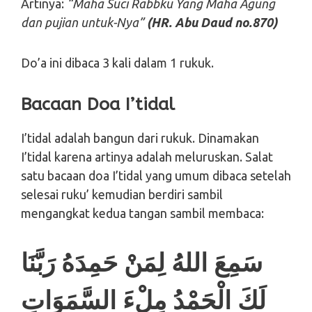
Artinya:
“Maha Suci Rabbku Yang Maha Agung
dan pujian untuk-Nya”
(HR. Abu Daud no.870)
Do’a ini dibaca 3 kali dalam 1 rukuk.
Bacaan Doa I’tidal
I’tidal adalah bangun dari rukuk. Dinamakan
I’tidal karena artinya adalah meluruskan. Salat
satu bacaan doa I’tidal yang umum dibaca setelah
selesai ruku’ kemudian berdiri sambil
mengangkat kedua tangan sambil membaca:
سَمِعَ اللهُ لِمَنْ حَمِدَهُ رَبَّنَا
لَكَ الْحَمْدُ مِلْءَ السَّمَوَاتِ