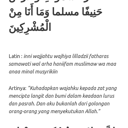
حَنِيفًا مسلما وَمَا أَنَا مِنْ
الْمُشْرِكِينَ
Latin :
inni wajjahtu wajhiya lilladzii fatharas
samawati wal arha haniifam muslimaw wa maa
anaa minal musyrikiin
Artinya:
“Kuhadapkan wajahku kepada zat yang
mencipta langit dan bumi dalam keadaan lurus
dan pasrah. Dan aku bukanlah dari golongan
orang-orang yang menyekutukan Allah.”