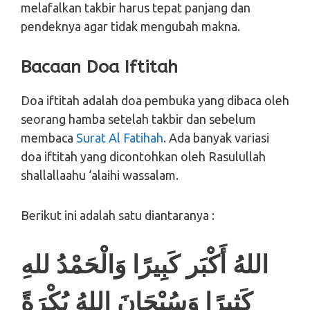
melafalkan takbir harus tepat panjang dan
pendeknya agar tidak mengubah makna.
Bacaan Doa Iftitah
Doa iftitah adalah doa pembuka yang dibaca oleh
seorang hamba setelah takbir dan sebelum
membaca
Surat Al Fatihah
. Ada banyak variasi
doa iftitah yang dicontohkan oleh Rasulullah
shallallaahu ‘alaihi wassalam.
Berikut ini adalah satu diantaranya :
اللهُ أَكْبَر كَبِيرًا وَالْحَمْدُ للهِ
كَثِيرًا وَسُبْحَانَ اللهُ بُكْرَةً