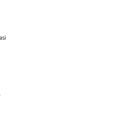
asi
5