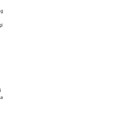
ng
gi
i
sa