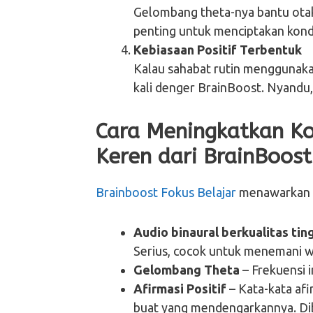
Gelombang theta-nya bantu otak 
penting untuk menciptakan kondi
Kebiasaan Positif Terbentuk
Kalau sahabat rutin menggunakan
kali denger BrainBoost. Nyandu, 
Cara Meningkatkan Ko
Keren dari BrainBoost
Brainboost Fokus Belajar
menawarkan fi
Audio binaural berkualitas tin
Serius, cocok untuk menemani wa
Gelombang Theta
– Frekuensi i
Afirmasi Positif
– Kata-kata af
buat yang mendengarkannya. Dib