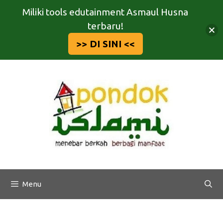
Miliki tools edutainment Asmaul Husna
terbaru!
>> DI SINI <<
Langsung
ke
isi
Menu