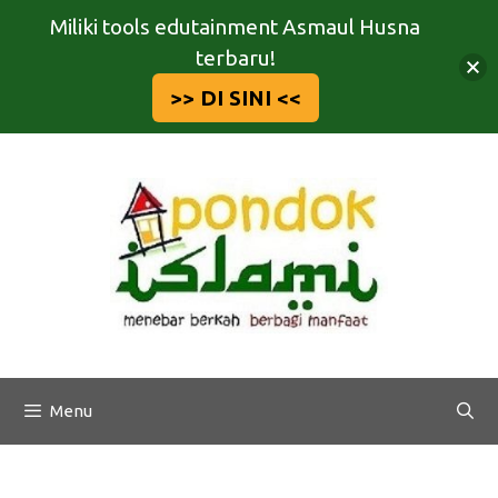
Miliki tools edutainment Asmaul Husna
terbaru!
>> DI SINI <<
Langsung
ke
isi
Menu