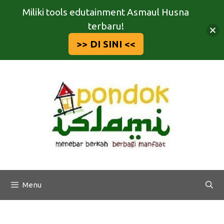
Miliki tools edutainment Asmaul Husna
terbaru!
>> DI SINI <<
Langsung
ke
isi
Menu