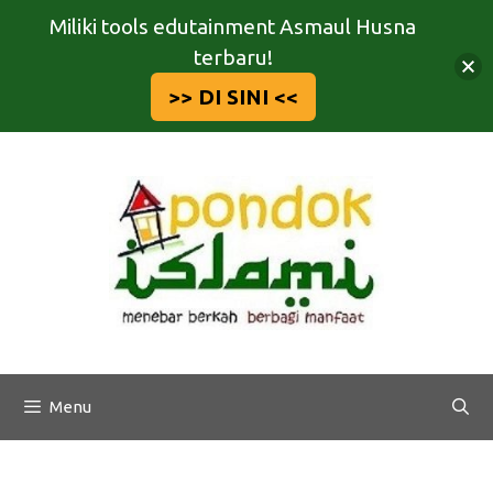
Miliki tools edutainment Asmaul Husna
terbaru!
>> DI SINI <<
Langsung
ke
isi
Menu