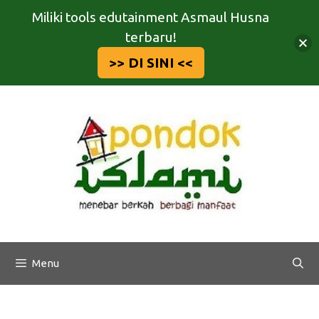
Miliki tools edutainment Asmaul Husna
terbaru!
>> DI SINI <<
Langsung
ke
isi
Menu