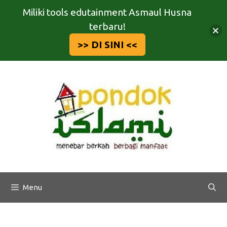
Miliki tools edutainment Asmaul Husna
terbaru!
>> DI SINI <<
Langsung
ke
isi
Menu