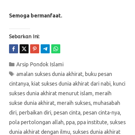
Semoga bermanfaat.
Sebarkan Ini:
Kategori
Arsip Pondok Islami
Tag
amalan sukses dunia akhirat
,
buku pesan
cintanya
,
kiat sukses dunia akhirat dari nabi
,
kunci
sukses dunia akhirat menurut islam
,
meraih
sukse dunia akhirat
,
meraih sukses
,
muhasabah
diri
,
perbaikan diri
,
pesan cinta
,
pesan cinta-nya
,
pola pertolongan allah
,
ppa
,
ppa institute
,
sukses
dunia akhirat dengan ilmu
,
sukses dunia akhirat