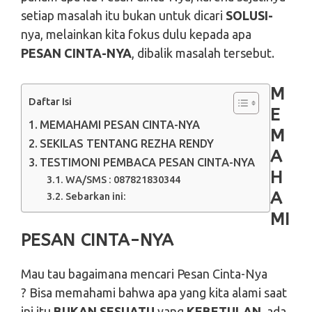
setiap masalah itu bukan untuk dicari
SOLUSI-
nya, melainkan kita fokus dulu kepada apa
PESAN CINTA-NYA
, dibalik masalah tersebut.
M
Daftar Isi
E
MEMAHAMI PESAN CINTA-NYA
M
SEKILAS TENTANG REZHA RENDY
A
TESTIMONI PEMBACA PESAN CINTA-NYA
H
WA/SMS : 087821830344
A
Sebarkan ini:
MI
PESAN CINTA-NYA
Mau tau bagaimana mencari Pesan Cinta-Nya
? Bisa memahami bahwa apa yang kita alami saat
ini itu
BUKAN SESUATU
yang
KEBETULAN
, ada