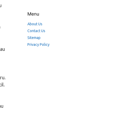
u
Menu
About Us
n
Contact Us
Sitemap
Privacy Policy
tau
ru.
il.
au