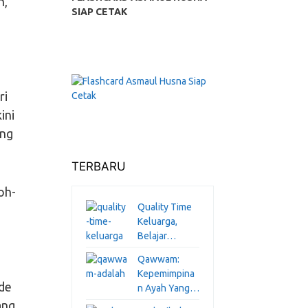
n,
SIAP CETAK
ri
ini
ang
TERBARU
oh-
Quality Time
Keluarga,
Belajar…
Qawwam:
Kepemimpina
de
n Ayah Yang…
ang