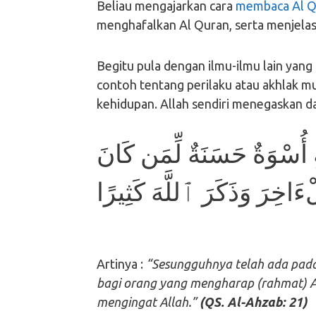
Beliau mengajarkan cara
membaca Al Q
menghafalkan Al Quran, serta menjelas
Begitu pula dengan ilmu-ilmu lain yan
contoh tentang perilaku atau akhlak m
kehidupan. Allah sendiri menegaskan d
 أُسْوَةٌ حَسَنَةٌ لِّمَن كَانَ
اخِرَ وَذَكَرَ ٱللَّهَ كَثِيرًا
Artinya :
“Sesungguhnya telah ada pada (
bagi orang yang mengharap (rahmat) A
mengingat Allah.”
(QS. Al-Ahzab: 21)