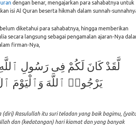
uran
dengan benar, mengajarkan para sahabatnya untuk
kan isi Al Quran beserta hikmah dalam sunnah-sunnahny
g belum diketahui para sahabatnya, hingga memberikan
ulia secara langsung sebagai pengamalan ajaran-Nya dal
alam firman-Nya,
لَّقَدْ كَانَ لَكُمْ فِى رَسُولِ ٱللَّهِ
يَرْجُوا۟ ٱللَّهَ وَٱلْيَوْمَ ٱلْءَ
diri) Rasulullah itu suri teladan yang baik bagimu, (yait
llah dan (kedatangan) hari kiamat dan yang banyak