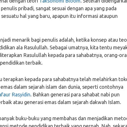
enal dengan teori
Taksonomi Bloom
. Setelah didengarka
penulis pribadi, sangat sesuai dengan apa yang pada
sesuatu hal yang baru, apapun itu informasi ataupun
jadi menarik bagi penulis adalah, ketika konsep atau teo
dikan ala Rasulullah. Sebagai umatnya, kita tentu meyak
iterapkan Rasulullah kepada para sahabatnya, orang-or
pendidikan terbaik.
u terapkan kepada para sahabatnya telah melahirkan tok
 emas dalam sejarah islam dan dunia, seperti contohnya
faur Rasyidin
. Bahkan generasi para sahabat nabi pun
erbaik atau generasi emas dalam sejarah dakwah Islam.
at banyak buku-buku yang membahas dan menjadikan meto
rensi metode pendidikan terbaik yang pernah. Nah, sekar