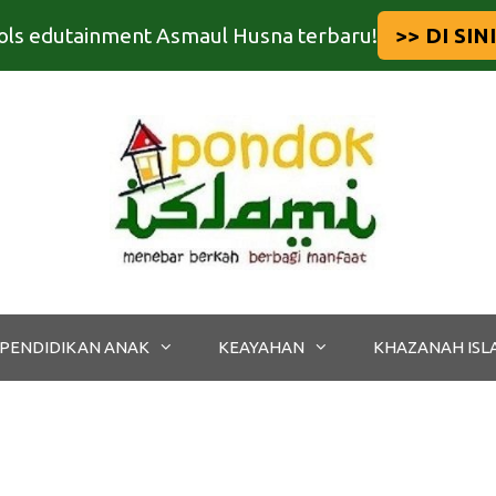
tools edutainment Asmaul Husna terbaru!
>> DI SINI
PENDIDIKAN ANAK
KEAYAHAN
KHAZANAH ISL