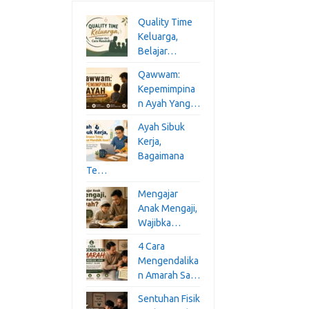
Quality Time
Keluarga,
Belajar…
Qawwam:
Kepemimpina
n Ayah Yang…
Ayah Sibuk
Kerja,
Bagaimana
Te…
Mengajar
Anak Mengaji,
Wajibka…
4 Cara
Mengendalika
n Amarah Sa…
Sentuhan Fisik