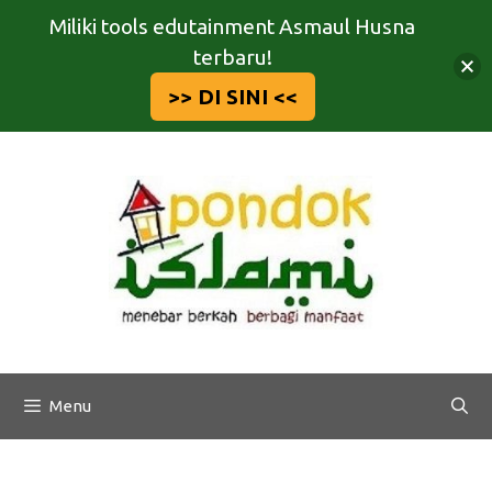
Miliki tools edutainment Asmaul Husna
terbaru!
>> DI SINI <<
Langsung
ke
isi
Menu