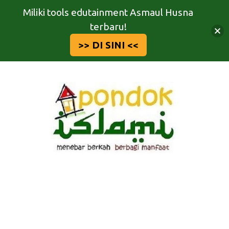
Miliki tools edutainment Asmaul Husna
terbaru!
>> DI SINI <<
Langsung
ke
isi