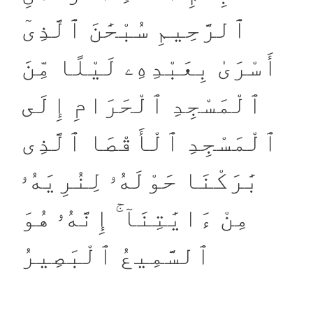
ٱلرَّحِيمِ سُبْحَٰنَ ٱلَّذِىٓ
أَسْرَىٰ بِعَبْدِهِۦ لَيْلًا مِّنَ
ٱلْمَسْجِدِ ٱلْحَرَامِ إِلَى
ٱلْمَسْجِدِ ٱلْأَقْصَا ٱلَّذِى
بَٰرَكْنَا حَوْلَهُۥ لِنُرِيَهُۥ
مِنْ ءَايَٰتِنَآ ۚ إِنَّهُۥ هُوَ
ٱلسَّمِيعُ ٱلْبَصِيرُ