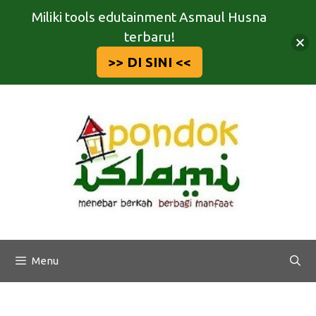
Miliki tools edutainment Asmaul Husna
terbaru!
>> DI SINI <<
Langsung
ke
isi
Menu