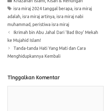
Khazanah Islami
,
Kisah & Renungan
Tag
isra miraj 2024 tanggal berapa
,
isra miraj
adalah
,
isra miraj artinya
,
isra miraj nabi
muhammad
,
peristiwa isra miraj
Ikrimah bin Abu Jahal Dari ‘Bad Boy’ Mekah
ke Mujahid Islam!
Tanda-tanda Hati Yang Mati dan Cara
Menghidupkannya Kembali
Tinggalkan Komentar
Komentar