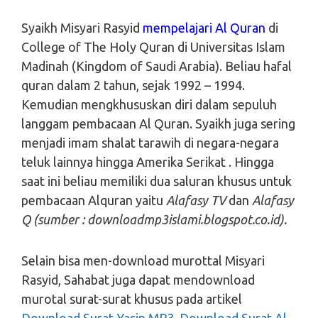
Syaikh Misyari Rasyid
mempelajari Al Quran
di
College of The Holy Quran di Universitas Islam
Madinah (Kingdom of Saudi Arabia). Beliau hafal
quran dalam 2 tahun, sejak 1992 – 1994.
Kemudian mengkhususkan diri dalam sepuluh
langgam pembacaan Al Quran. Syaikh juga sering
menjadi imam shalat tarawih di negara-negara
teluk lainnya hingga Amerika Serikat . Hingga
saat ini beliau memiliki dua saluran khusus untuk
pembacaan Alquran yaitu
Alafasy TV
dan
Alafasy
Q (sumber : downloadmp3islami.blogspot.co.id).
Selain bisa men-download murottal Misyari
Rasyid, Sahabat juga dapat mendownload
murotal surat-surat khusus pada artikel
Download Surat Yasin MP3
,
Download Surat Al-