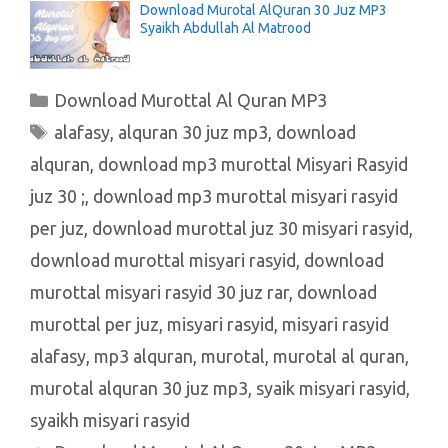
Download Murotal AlQuran 30 Juz MP3
Syaikh Abdullah Al Matrood
Kategori
Download Murottal Al Quran MP3
Tag
alafasy
,
alquran 30 juz mp3
,
download
alquran
,
download mp3 murottal Misyari Rasyid
juz 30 ;
,
download mp3 murottal misyari rasyid
per juz
,
download murottal juz 30 misyari rasyid
,
download murottal misyari rasyid
,
download
murottal misyari rasyid 30 juz rar
,
download
murottal per juz
,
misyari rasyid
,
misyari rasyid
alafasy
,
mp3 alquran
,
murotal
,
murotal al quran
,
murotal alquran 30 juz mp3
,
syaik misyari rasyid
,
syaikh misyari rasyid