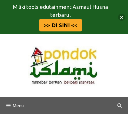
Miliki tools edutainment Asmaul Husna
terbaru!
>> DI SINI <<
Langsung
ke
isi
Menu