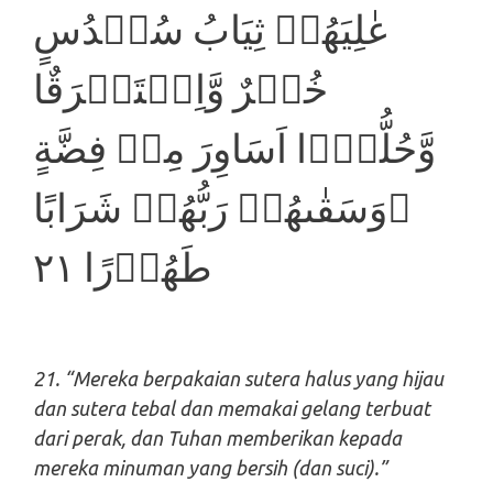
عٰلِيَهُمۡ ثِيَابُ سُنۡدُسٍ
خُضۡرٌ وَّاِسۡتَبۡرَقٌا
وَّحُلُّوۡۤا اَسَاوِرَ مِنۡ فِضَّةٍ
​ۚوَسَقٰٮهُمۡ رَبُّهُمۡ شَرَابًا
طَهُوۡرًا‏‏ ٢١
21. “Mereka berpakaian sutera halus yang hijau
dan sutera tebal dan memakai gelang terbuat
dari perak, dan Tuhan memberikan kepada
mereka minuman yang bersih (dan suci).”