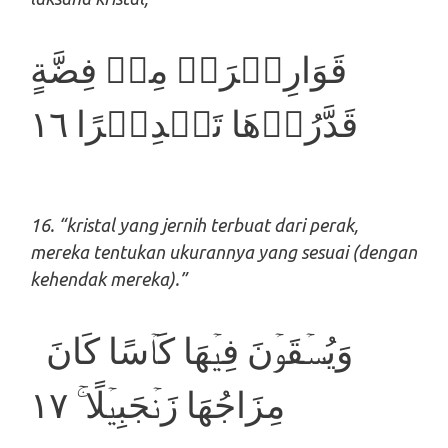
قَوَارِيۡرَا۟ مِنۡ فِضَّةٍ
قَدَّرُوۡهَا تَقۡدِيۡرًا‏ ١٦
16.
“kristal yang jernih terbuat dari perak,
mereka tentukan ukurannya yang sesuai (dengan
kehendak mereka).”
​ ​ وَيُسۡقَوۡنَ فِيۡهَا كَاۡسًا كَانَ
مِزَاجُهَا زَنۡجَبِيۡلًا ۚ‏ ١٧