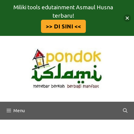
Miliki tools edutainment Asmaul Husna
terbaru!
>> DI SINI <<
Langsung
ke
isi
Menu