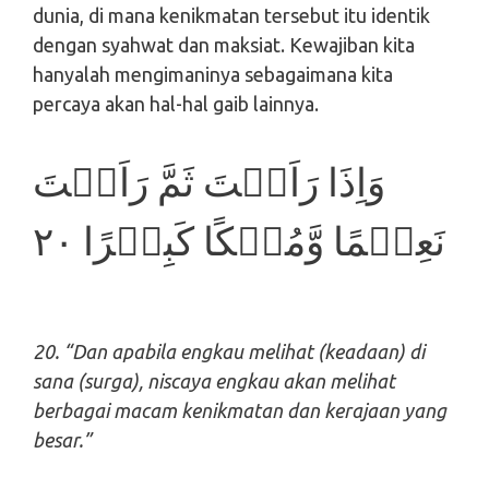
dunia, di mana kenikmatan tersebut itu identik
dengan syahwat dan maksiat. Kewajiban kita
hanyalah mengimaninya sebagaimana kita
percaya akan hal-hal gaib lainnya.
وَاِذَا رَاَيۡتَ ثَمَّ رَاَيۡتَ
نَعِيۡمًا وَّمُلۡكًا كَبِيۡرًا‏ ٢٠
20. “Dan apabila engkau melihat (keadaan) di
sana (surga), niscaya engkau akan melihat
berbagai macam kenikmatan dan kerajaan yang
besar.”