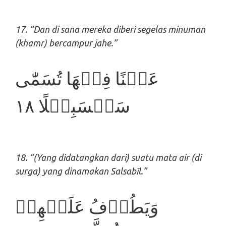
17. “Dan di sana mereka diberi segelas minuman
(khamr) bercampur jahe.”
عَيۡنًا فِيۡهَا تُسَمّٰى
سَلۡسَبِيۡلًا‏ ١٨
18. “(Yang didatangkan dari) suatu mata air (di
surga) yang dinamakan Salsabīl.”
وَيَطُوۡفُ عَلَيۡهِمۡ