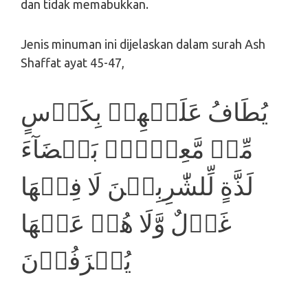
dan tidak memabukkan.
Jenis minuman ini dijelaskan dalam surah Ash
Shaffat ayat 45-47,
يُطَافُ عَلَيۡهِمۡ بِكَاۡسٍ
مِّنۡ مَّعِيۡنٍۢ بَيۡضَآءَ
لَذَّةٍ لِّلشّٰرِبِيۡنَ لَا فِيۡهَا
غَوۡلٌ وَّلَا هُمۡ عَنۡهَا
يُنۡزَفُوۡنَ