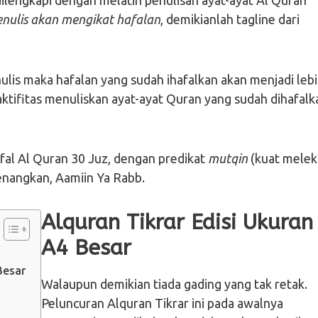
a dilengkapi dengan melatih penulisan ayat-ayat Al Quran
nulis akan mengikat hafalan
, demikianlah tagline dari
ulis maka hafalan yang sudah ihafalkan akan menjadi leb
ktifitas menuliskan ayat-ayat Quran yang sudah dihafalk
fal Al Quran 30 Juz, dengan predikat
mutqin
(kuat melek
enangkan, Aamiin Ya Rabb.
Alquran Tikrar Edisi Ukuran
A4 Besar
Besar
Walaupun demikian tiada gading yang tak retak.
Peluncuran Alquran Tikrar ini pada awalnya