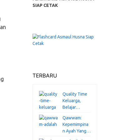
SIAP CETAK
g
kan
TERBARU
ng
Quality Time
Keluarga,
Belajar…
Qawwam:
Kepemimpina
n Ayah Yang…