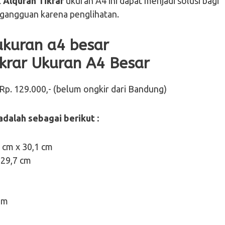
k
Alquran Tikrar
ukuran A4 ini dapat menjadi solusi bagi
 gangguan karena penglihatan.
ikrar Ukuran A4 Besar
Rp. 129.000,- (belum ongkir dari Bandung)
adalah sebagai berikut :
5 cm x 30,1 cm
 29,7 cm
am