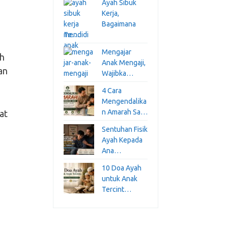
Ayah Sibuk
Kerja,
Bagaimana
Te…
Mengajar
ih
Anak Mengaji,
an
Wajibka…
4 Cara
Mengendalika
n Amarah Sa…
at
Sentuhan Fisik
Ayah Kepada
Ana…
10 Doa Ayah
untuk Anak
Tercint…