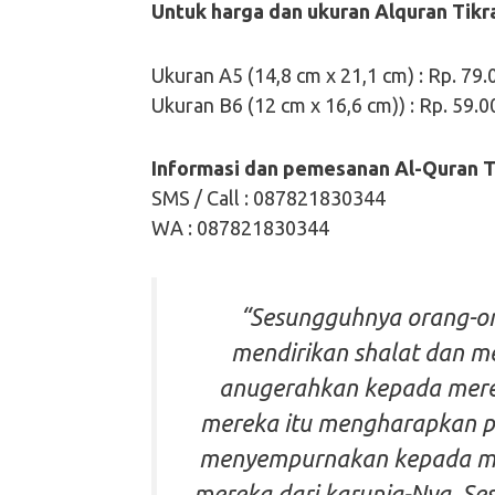
Untuk harga dan ukuran Alquran Tikra
Ukuran A5 (14,8 cm x 21,1 cm) : Rp. 79.
Ukuran B6 (12 cm x 16,6 cm)) : Rp. 59.0
Informasi dan pemesanan Al-Quran T
SMS / Call : 087821830344
WA : 087821830344
“Sesungguhnya orang-or
mendirikan shalat dan m
anugerahkan kepada mere
mereka itu mengharapkan pe
menyempurnakan kepada me
mereka dari karunia-Nya. S