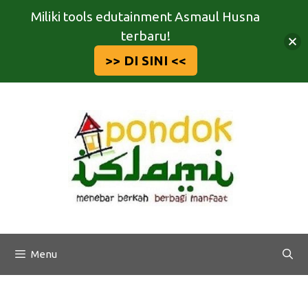
Miliki tools edutainment Asmaul Husna
terbaru!
>> DI SINI <<
Langsung
ke
isi
Menu