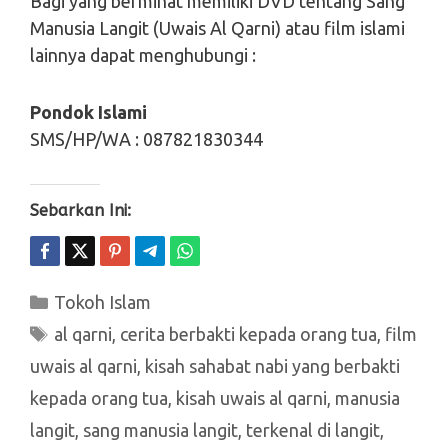
Bagi yang berminat memiliki DVD tentang Sang
Manusia Langit (Uwais Al Qarni) atau film islami
lainnya dapat menghubungi :
Pondok Islami
SMS/HP/WA : 087821830344
Sebarkan Ini:
Kategori
Tokoh Islam
Tag
al qarni
,
cerita berbakti kepada orang tua
,
film
uwais al qarni
,
kisah sahabat nabi yang berbakti
kepada orang tua
,
kisah uwais al qarni
,
manusia
langit
,
sang manusia langit
,
terkenal di langit
,