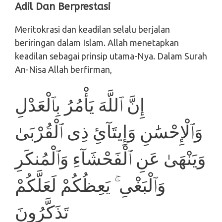
Adil Dan Berprestasi
Meritokrasi dan keadilan selalu berjalan
beriringan dalam Islam. Allah menetapkan
keadilan sebagai prinsip utama-Nya. Dalam Surah
An-Nisa Allah berfirman,
إِنَّ ٱللَّهَ يَأْمُرُ بِٱلْعَدْلِ
وَٱلْإِحْسَٰنِ وَإِيتَآئِ ذِى ٱلْقُرْبَىٰ
وَيَنْهَىٰ عَنِ ٱلْفَحْشَآءِ وَٱلْمُنكَرِ
وَٱلْبَغْىِ ۚ يَعِظُكُمْ لَعَلَّكُمْ
تَذَكَّرُونَ