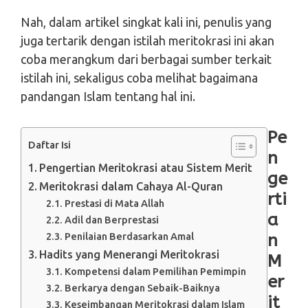
Nah, dalam artikel singkat kali ini, penulis yang
juga tertarik dengan istilah meritokrasi ini akan
coba merangkum dari berbagai sumber terkait
istilah ini, sekaligus coba melihat bagaimana
pandangan Islam tentang hal ini.
Pe
Daftar Isi
n
Pengertian Meritokrasi atau Sistem Merit
ge
Meritokrasi dalam Cahaya Al-Quran
rti
Prestasi di Mata Allah
a
Adil dan Berprestasi
Penilaian Berdasarkan Amal
n
Hadits yang Menerangi Meritokrasi
M
Kompetensi dalam Pemilihan Pemimpin
er
Berkarya dengan Sebaik-Baiknya
it
Keseimbangan Meritokrasi dalam Islam