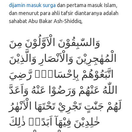
dijamin masuk surga
dan pertama masuk Islam,
dan menurut para ahli tafsir diantaranya adalah
sahabat Abu Bakar Ash-Shiddiq,
وَالسّٰبِقُوْنَ الْاَوَّلُوْنَ مِنَ
الْمُهٰجِرِيْنَ وَالْاَنْصَارِ وَالَّذِيْنَ
اتَّبَعُوْهُمْ بِاِحْسَانٍۙ رَّضِيَ
اللّٰهُ عَنْهُمْ وَرَضُوْا عَنْهُ وَاَعَدَّ
لَهُمْ جَنّٰتٍ تَجْرِيْ تَحْتَهَا الْاَنْهٰرُ
خٰلِدِيْنَ فِيْهَآ اَبَدًاۗ ذٰلِكَ