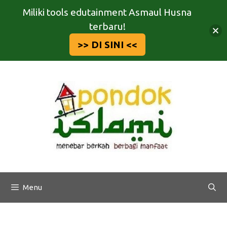
Miliki tools edutainment Asmaul Husna
terbaru!
>> DI SINI <<
Langsung
ke
isi
Menu