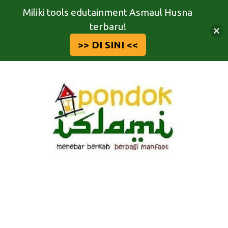
Miliki tools edutainment Asmaul Husna
terbaru!
>> DI SINI <<
Langsung
ke
isi