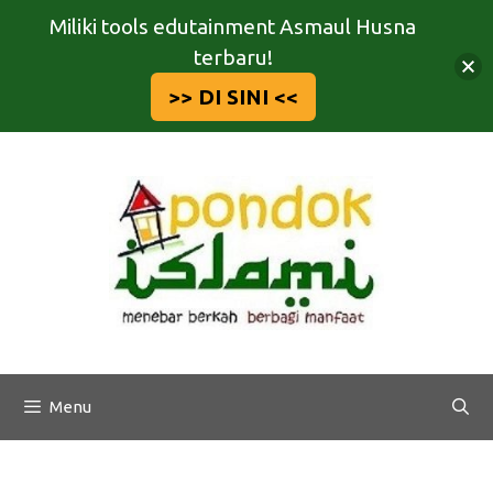
Miliki tools edutainment Asmaul Husna
terbaru!
>> DI SINI <<
Langsung
ke
isi
Menu