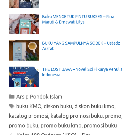
Buku MENGETUK PINTU SUKSES – Rina
Maruti & Ernawati Lilys
BUKU YANG SAMPULNYA SOBEK – Ustadz
Arafat
THE LOST JAVA – Novel Sci Fi Karya Penulis
Indonesia
Kategori
Arsip Pondok Islami
Tag
buku KMO
,
diskon buku
,
diskon buku kmo
,
katalog promosi
,
katalog promosi buku
,
promo
,
promo buku
,
promo buku kmo
,
promosi buku
Kelas 100 Orderan (KSO) – Dari